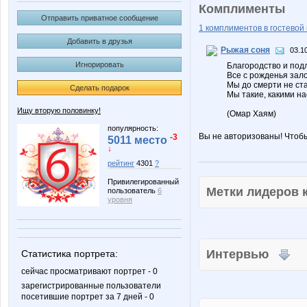
Комплименты
Отправить приватное сообщение
1 комплиментов в гостевой 
Добавить в друзья
Рыжая соня
03.1
Игнорировать
Благородство и подл
Все с рожденья зал
Мы до смерти не ста
Сделать подарок
Мы такие, какими на
Ищу вторую половинку!
(Омар Хаям)
популярность:
Вы не авторизованы! Чтоб
-3
5011 место
↓
рейтинг
4301
?
Привилегированный
Метки лидеров
пользователь
6
уровня
Интервью
Статистика портрета:
сейчас просматривают портрет - 0
зарегистрированные пользователи
посетившие портрет за 7 дней - 0