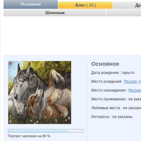
Основное
Блог
( 10 )
Др
Шпионаж
Основное
Дата рождения : скрыто
Место рождения :
Россия
,
Н
Место нахождения :
Россия
Место проживания : не ука
Любимые места : не указа
Интересы : не указаны
Портрет заполнен на 80 %